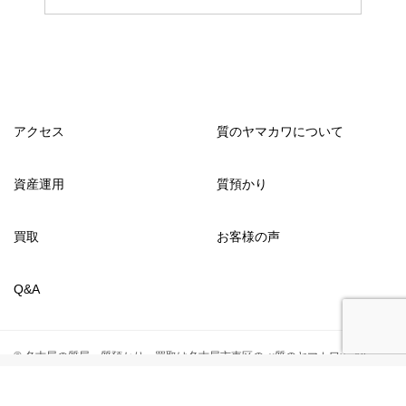
アクセス
質のヤマカワについて
資産運用
質預かり
買取
お客様の声
Q&A
© 名古屋の質屋・質預かり・買取は名古屋市東区の≪質のヤマカワ≫ All
Rights Reserved.