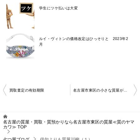
学生にツケ払いは大変
ルイ・ヴィトンの価格改定はひっそりと 2023年2
月
投
買取査定の有効期限
名古屋市東区の小さな質屋が今週の金相場を発表 3月第2週
稿
ナ
ビ
名古屋の質屋・買取・質預かりなら名古屋市東区の質屋≪質のヤマ
カワ≫
TOP
ゲ
ー
七つ屋ブログ
俳句よりも質屋川柳（１）