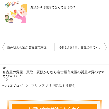
質預かりは英語でなんて言うの？
投
藤井聡太七冠が名古屋市東区にやって来る
今日は7月8日、質屋の日です。
稿
ナ
ビ
名古屋の質屋・買取・質預かりなら名古屋市東区の質屋≪質のヤマ
カワ≫
TOP
ゲ
ー
七つ屋ブログ
フリマアプリで商品すり替え
シ
ョ
ン