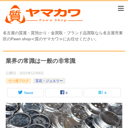
名古屋の質屋・質預かり・金買取・ブランド品買取なら名古屋市東
区のPawn shop≪質のヤマカワ≫にお任せください。
業界の常識は一般の非常識
公開日：
2021年12月8日
七つ屋ブログ
宝石・ジュエリー
Tweet
0
0