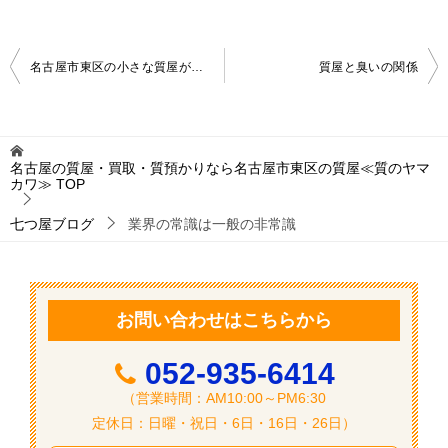
投
名古屋市東区の小さな質屋が今週の金相場を発表 12月第1週
質屋と臭いの関係
稿
ナ
ビ
名古屋の質屋・買取・質預かりなら名古屋市東区の質屋≪質のヤマ
カワ≫
TOP
ゲ
ー
七つ屋ブログ
業界の常識は一般の非常識
シ
ョ
ン
お問い合わせはこちらから
052-935-6414
（営業時間：AM10:00～PM6:30
定休日：日曜・祝日・6日・16日・26日）