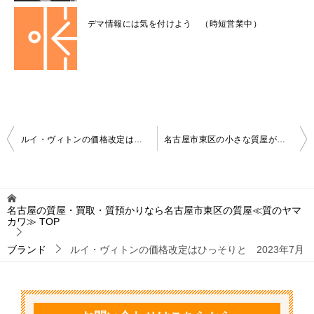
デマ情報には気を付けよう （時短営業中）
投
ルイ・ヴィトンの価格改定はひっそりと 2023年6月
名古屋市東区の小さな質屋が今週の金相場を発表 7月第3週
稿
ナ
ビ
名古屋の質屋・買取・質預かりなら名古屋市東区の質屋≪質のヤマ
カワ≫
TOP
ゲ
ー
ブランド
ルイ・ヴィトンの価格改定はひっそりと 2023年7月
シ
ョ