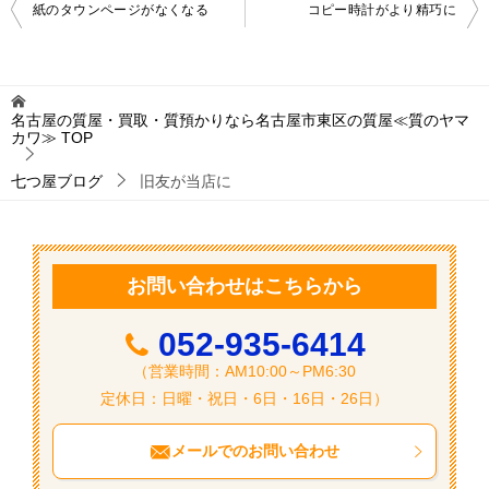
投
紙のタウンページがなくなる
コピー時計がより精巧に
稿
ナ
ビ
名古屋の質屋・買取・質預かりなら名古屋市東区の質屋≪質のヤマ
カワ≫
TOP
ゲ
ー
七つ屋ブログ
旧友が当店に
シ
ョ
ン
お問い合わせはこちらから
052-935-6414
（営業時間：AM10:00～PM6:30
定休日：日曜・祝日・6日・16日・26日）
メールでのお問い合わせ