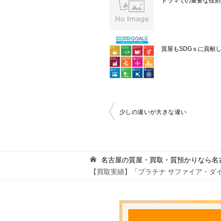
ドラマでの重要な役割
質屋もSDGｓに貢献
投
少しの違いが大きな違い
稿
ナ
ビ
名古屋の質屋・買取・質預かりなら名
【買取実績】「プラチナ サファイア・ダ
ゲ
ー
シ
ョ