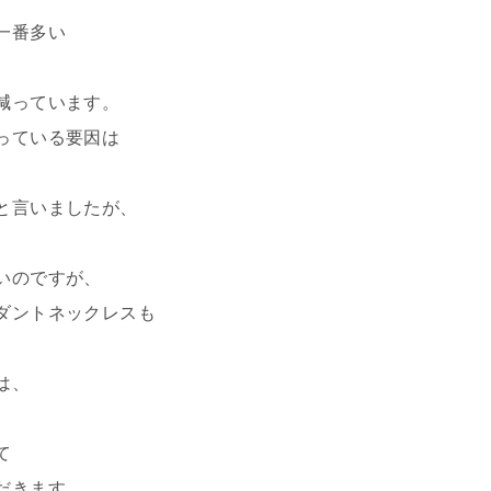
一番多い
、
減っています。
っている要因は
と言いましたが、
いのですが、
ダントネックレスも
は、
て
だきます。