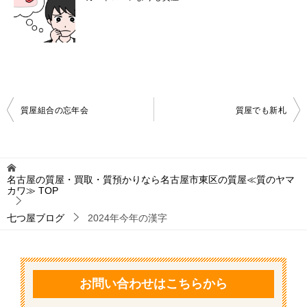
投
質屋組合の忘年会
質屋でも新札
稿
ナ
ビ
名古屋の質屋・買取・質預かりなら名古屋市東区の質屋≪質のヤマ
カワ≫
TOP
ゲ
ー
七つ屋ブログ
2024年今年の漢字
シ
ョ
ン
お問い合わせはこちらから