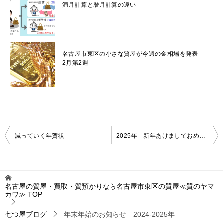
満月計算と暦月計算の違い
名古屋市東区の小さな質屋が今週の金相場を発表
2月第2週
投
減っていく年賀状
2025年 新年あけましておめでとうございます
稿
ナ
ビ
名古屋の質屋・買取・質預かりなら名古屋市東区の質屋≪質のヤマ
カワ≫
TOP
ゲ
ー
七つ屋ブログ
年末年始のお知らせ 2024-2025年