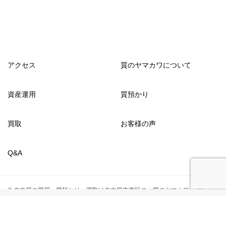
アクセス
質のヤマカワについて
資産運用
質預かり
買取
お客様の声
Q&A
© 名古屋の質屋・質預かり・買取は名古屋市東区の≪質のヤマカワ≫ All
Rights Reserved.
TOPへ
ホーム
アクセス
シェア