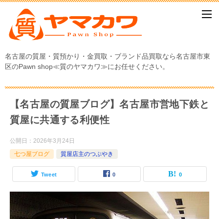
名古屋の質屋・質預かり・金買取・ブランド品買取なら名古屋市東
区のPawn shop≪質のヤマカワ≫にお任せください。
【名古屋の質屋ブログ】名古屋市営地下鉄と
質屋に共通する利便性
公開日：
2026年3月24日
七つ屋ブログ
質屋店主のつぶやき
Tweet
0
0