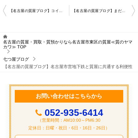
投
【名古屋の質屋ブログ】コインパーキングでやらかした話
【名古屋の質屋ブログ】まだ動くから大丈夫？その考えが損を招くことも
稿
ナ
ビ
名古屋の質屋・買取・質預かりなら名古屋市東区の質屋≪質のヤマ
カワ≫
TOP
ゲ
ー
七つ屋ブログ
【名古屋の質屋ブログ】名古屋市営地下鉄と質屋に共通する利便性
シ
ョ
ン
お問い合わせはこちらから
052-935-6414
（営業時間：AM10:00～PM6:30
定休日：日曜・祝日・6日・16日・26日）