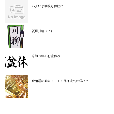
いよいよ学校も休校に
質屋川柳（７）
令和８年のお盆休み
金相場の動向！ １１月は波乱の様相？