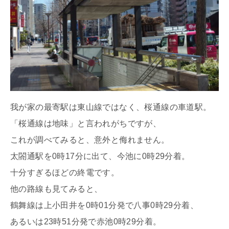
我が家の最寄駅は東山線ではなく、桜通線の車道駅。
「桜通線は地味」と言われがちですが、
これが調べてみると、意外と侮れません。
太閤通駅を0時17分に出て、今池に0時29分着。
十分すぎるほどの終電です。
他の路線も見てみると、
鶴舞線は上小田井を0時01分発で八事0時29分着、
あるいは23時51分発で赤池0時29分着。