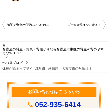
投
追証で資金が必要になった時は質屋をご利用ください。
ゴールが見えない時は？
稿
ナ
ビ
名古屋の質屋・買取・質預かりなら名古屋市東区の質屋≪質のヤマ
カワ≫
TOP
ゲ
ー
七つ屋ブログ
休校が始まって早くも3週間 愛知県・名古屋市の対応は？
シ
ョ
ン
お問い合わせはこちらから
052-935-6414