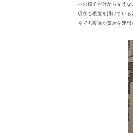
中の様子が外から見えな
現在も暖簾を掛けている
今でも暖簾が質屋を連想