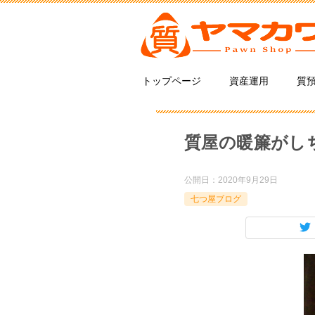
トップページ
資産運用
質
質屋の暖簾がし
公開日：
2020年9月29日
七つ屋ブログ