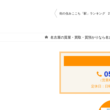
投
街の住みここち「駅」ランキング 2
稿
ナ
ビ
名古屋の質屋・買取・質預かりなら名
ゲ
ー
シ
ョ
0
ン
（営業時
定休日：日曜