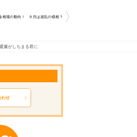
金相場の動向！ ９月は波乱の様相？
暖簾がしちまる君に
合わせ