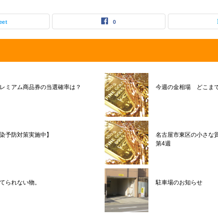
eet
0
レミアム商品券の当選確率は？
今週の金相場 どこま
染予防対策実施中】
名古屋市東区の小さな質
第4週
てられない物。
駐車場のお知らせ