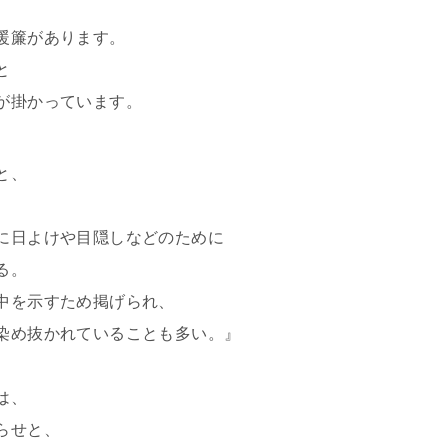
暖簾があります。
と
が掛かっています。
と、
に日よけや目隠しなどのために
る。
中を示すため掲げられ、
染め抜かれていることも多い。』
は、
らせと、