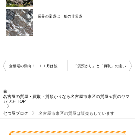
業界の常識は一般の非常識
投
金相場の動向！ １１月は波乱の様相？
「質預かり」と「買取」の違い
稿
ナ
ビ
名古屋の質屋・買取・質預かりなら名古屋市東区の質屋≪質のヤマ
カワ≫
TOP
ゲ
ー
七つ屋ブログ
名古屋市東区の質屋は販売もしています
シ
ョ