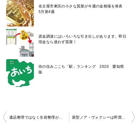
名古屋市東区の小さな質屋が今週の金相場を発表
5月第4週
資金調達にはいろいろな引き出しがあります。即日
現金なら迷わず質屋！
街の住みここち「駅」ランキング 2020 愛知県
版
投
遺品整理ではなく生前整理がベストな理由
新型ノア・ヴォクシーは即買い？
稿
ナ