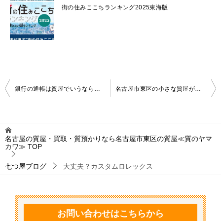
街の住みここちランキング2025東海版
投
銀行の通帳は質屋でいうなら質札？
名古屋市東区の小さな質屋が今週の金相場を発表 8月第4週
稿
ナ
ビ
名古屋の質屋・買取・質預かりなら名古屋市東区の質屋≪質のヤマ
カワ≫
TOP
ゲ
ー
七つ屋ブログ
大丈夫？カスタムロレックス
シ
ョ
ン
お問い合わせはこちらから