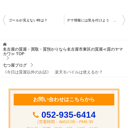
投
ゴールが見えない時は？
デマ情報には気を付けよう （時短営業中）
稿
ナ
ビ
名古屋の質屋・買取・質預かりなら名古屋市東区の質屋≪質のヤマ
カワ≫
TOP
ゲ
ー
七つ屋ブログ
《今日は質屋以外のお話》 楽天モバイルは使えるか？
シ
ョ
ン
お問い合わせはこちらから
052-935-6414
（営業時間：AM10:00～PM6:30